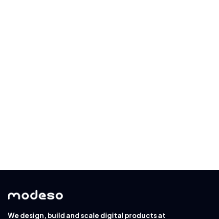
Wöchentlicher Newsletter
Kein Spam. Nur die neuesten Veröffentlichungen
und Tipps, interessante Artikel und exklusive
Interviews jede Woche in Ihrem Posteingang.
Lesen Sie mehr über unsere
Datenschutzrichtlinie
.
We design, build and scale digital products at