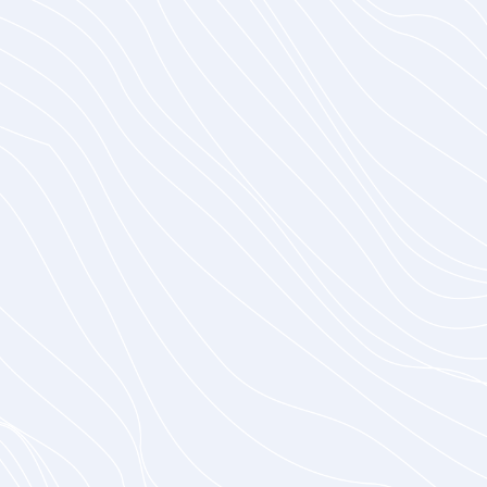
SaaS-Anwendungsentwicklung
Bauen Sie ein florierendes Unternehmen mit einer
skalierbaren SaaS-Lösung auf.
Mehr erfahren
Entwicklung von generativer KI
Integrieren Sie fortschrittliche LLMs, um sich
einen Wettbewerbsvorteil zu verschaffen.
Mehr erfahren