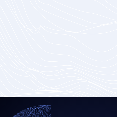
System-
integration
Verbinden Sie verschiedene Geschäftssysteme
und externe Dienste über APIs.
Mehr erfahren