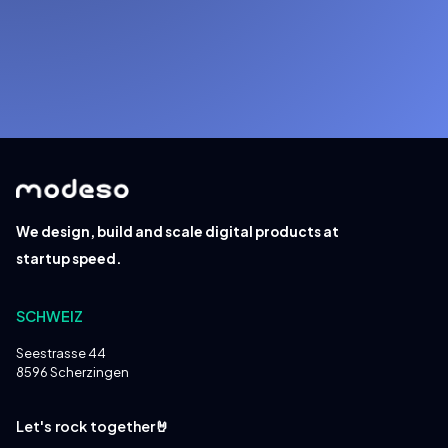
We design, build and scale digital products at
startup speed.
SCHWEIZ
Seestrasse 44
8596 Scherzingen
Let's rock together🤘