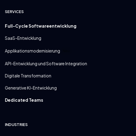
SERVICES
Full-Cycle Softwareentwicklung
SaaS-Entwicklung
Applikationsmodernisierung
Neu
API-Entwicklung und Software Integration
Digitale Transformation
Generative KI-Entwicklung
Dedicated Teams
INDUSTRIES