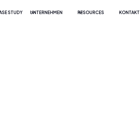
ASE STUDY
UNTERNEHMEN
RESOURCES
KONTAKT