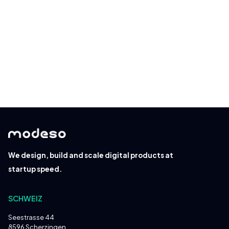
Lesen Sie mehr über unsere
Datenschutzrichtlinie
.
We design, build and scale digital products at
startup speed.
SCHWEIZ
Seestrasse 44
8596 Scherzingen