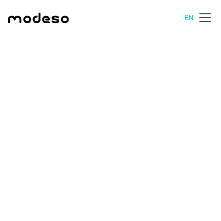
EN
All posts
News
1 min read